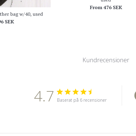
From
476 SEK
her bag w/40, used
egular
96 SEK
ice
Kundrecensioner
4.7
Baserat på 6 recensioner