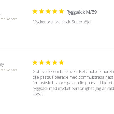
Ryggsäck M/39
.
erad köpare
Mycket bra, bra skick. Supernöjd!
my
erad köpare
Gott skick som beskriven. Behandlade lädret 
olje pasta. Polerade med bommulstrasa nästa
fantastiskt bra och gav en fin patina till lädret.
ryggsäck med mycket personlighet. Jag är väl
köpet.