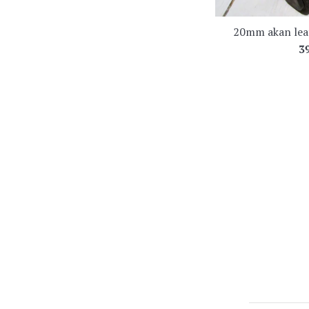
20mm akan leat
R
3
pr