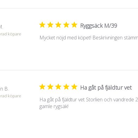
Ryggsäck M/39
M.
erad köpare
Mycket nöjd med köpet! Beskrivningen stämme
Ha gåt på fjäldtur vet
n B.
erad köpare
Ha gåt på fjäldtur vet Storlien och vandrede 2
gamle rygsäk!