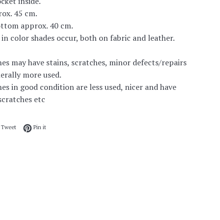
cket inside.
ox. 45 cm.
ottom approx. 40 cm.
 in color shades occur, both on fabric and leather.
es may have stains, scratches, minor defects/repairs
erally more used.
es in good condition are less used, nicer and have
/scratches etc
 on Facebook
Tweet on Twitter
Pin on Pinterest
Tweet
Pin it