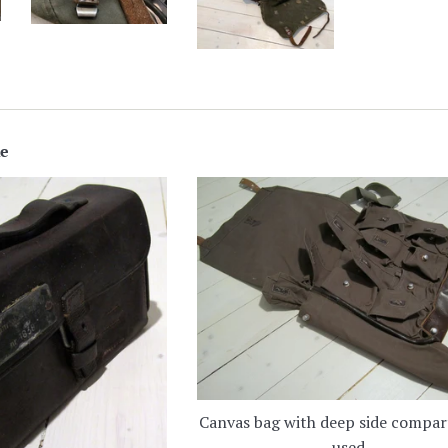
ke
Canvas bag with deep side compa
used