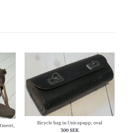
Bicycle bag in Unicapapp, oval
rtment,
Regular
300 SEK