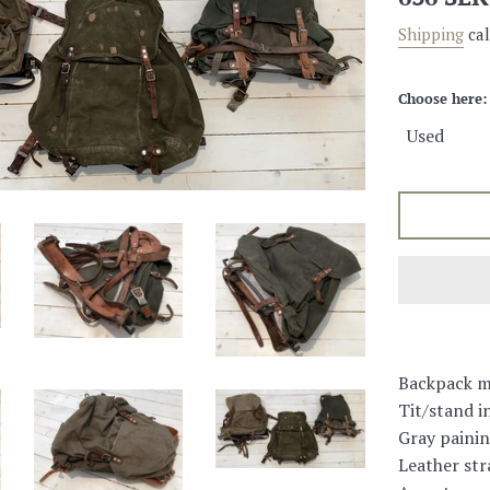
price
Shipping
cal
Choose here:
Backpack m
Tit/stand in
Gray painin
Leather str