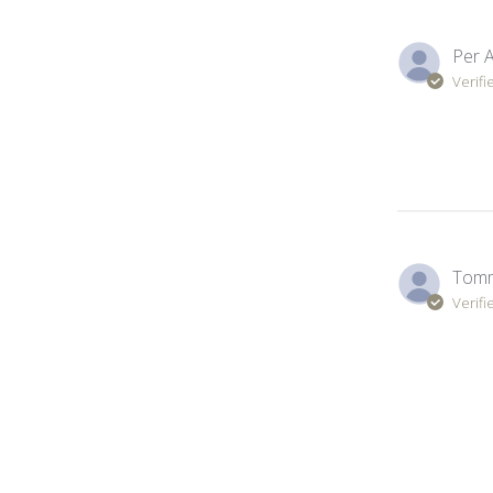
Per A
Verifi
Tom
Verifi