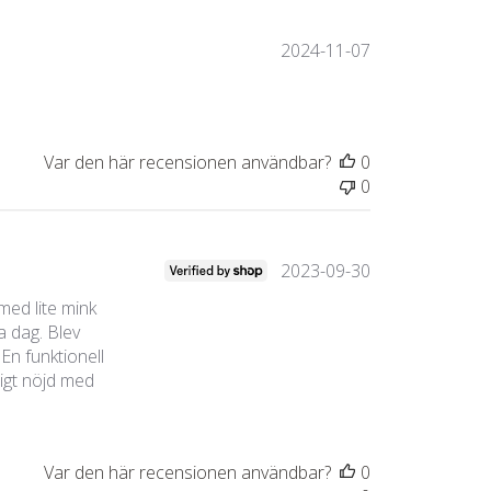
Publiceringsda
2024-11-07
Var den här recensionen användbar?
0
0
Publiceringsda
2023-09-30
med lite mink
 dag. Blev
 En funktionell
digt nöjd med
Var den här recensionen användbar?
0