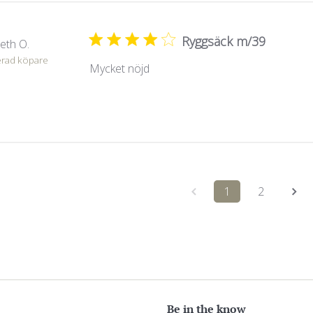
Ryggsäck m/39
eth O.
erad köpare
Mycket nöjd
1
2
Be in the know