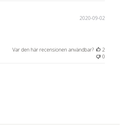
Publiceringsda
2020-09-02
Var den här recensionen användbar?
2
0