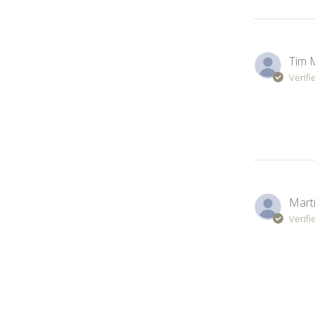
Tim 
Verifi
Marti
Verifi