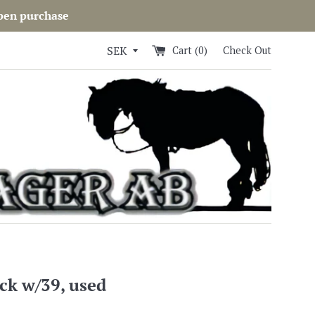
open purchase
Cart (
0
)
Check Out
ck w/39, used