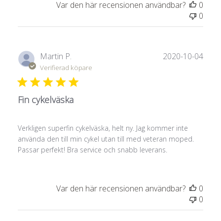
Var den här recensionen användbar?
0
0
Publ
Martin P.
2020-10-04
Verifierad köpare
Fin cykelväska
Verkligen superfin cykelväska, helt ny. Jag kommer inte
använda den till min cykel utan till med veteran moped.
Passar perfekt! Bra service och snabb leverans.
Var den här recensionen användbar?
0
0