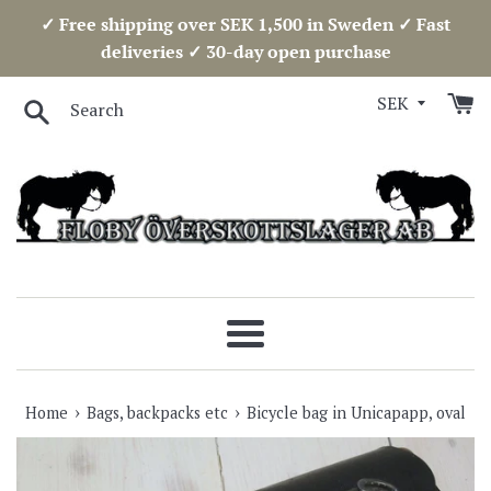
Skip
✓ Free shipping over SEK 1,500 in Sweden ✓ Fast
to
deliveries ✓ 30-day open purchase
content
Search
Menu
›
›
Home
Bags, backpacks etc
Bicycle bag in Unicapapp, oval