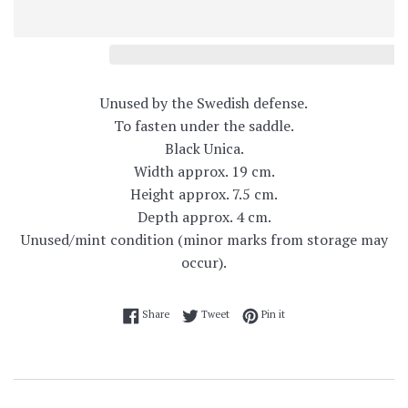
Unused by the Swedish defense.
To fasten under the saddle.
Black Unica.
Width approx. 19 cm.
Height approx. 7.5 cm.
Depth approx. 4 cm.
Unused/mint condition (minor marks from storage may
occur).
Share on Facebook
Tweet on Twitter
Pin on Pinterest
Share
Tweet
Pin it