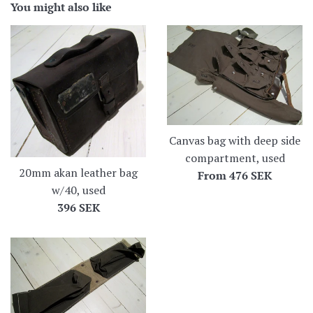
You might also like
Canvas bag with deep side
compartment, used
20mm akan leather bag
From
476 SEK
w/40, used
Regular
396 SEK
price