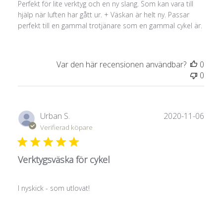
Perfekt för lite verktyg och en ny slang. Som kan vara till
hjälp när luften har gått ur. + Väskan är helt ny. Passar
perfekt till en gammal trotjänare som en gammal cykel är.
Var den här recensionen användbar?
0
0
Publ
Urban S.
2020-11-06
Verifierad köpare
Verktygsväska för cykel
I nyskick - som utlovat!