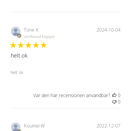
Publ
Tone K.
2024-10-04
Verifierad köpare
helt ok
helt ok
Var den här recensionen användbar?
0
0
Publ
Koumei W.
2022-12-07