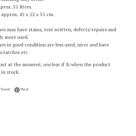
prox. 35 litres.
approx. 45 x 22 x 35 cm.
es may have stains, text written, defects/repairs and
ly more used.
es in good condition are less used, nicer and have
/scratches etc
out at the moment, unclear if & when the product
 in stock.
 on Facebook
Tweet on Twitter
Pin on Pinterest
Tweet
Pin it