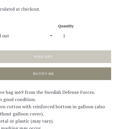
culated at checkout.
Quantity
SOLD OUT
NOTIFY ME
ave bag m69 from the Swedish Defense Forces.
n good condition.
een cotton with reinforced bottom in galloon (also
ithout galloon cover).
etal or plastic (may vary).
 marking may occur.