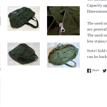
Capacity ap
Dimensions 
The used on
are general
The used on
less stains
Note! Sold 
can be back
Share
Share