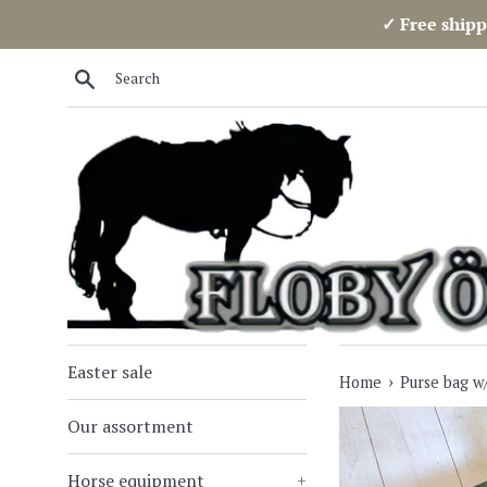
Skip
✓ Free shipp
to
content
Search
Easter sale
›
Home
Purse bag w
Our assortment
Horse equipment
+