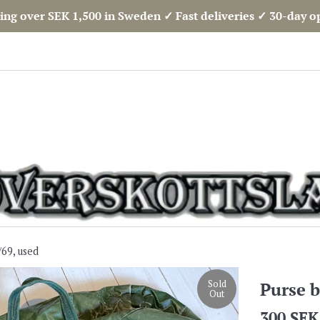
ing over SEK 1,500 in Sweden ✓ Fast deliveries ✓ 30-day 
/69, used
Sold
Purse b
Out
Regular
300 SEK