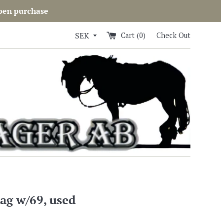
open purchase
Cart (
0
)
Check Out
ag w/69, used