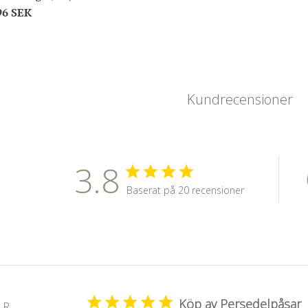
egular
96 SEK
ice
Kundrecensioner
3.8
Baserat på 20 recensioner
Köp av Persedelpåsar
 R.