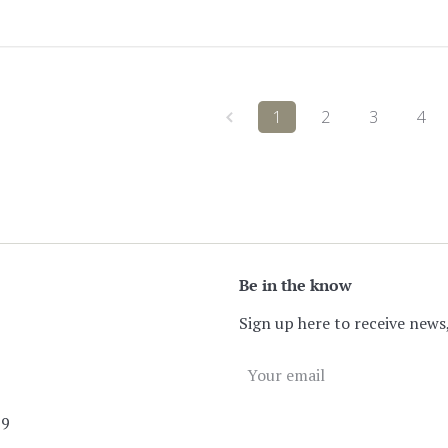
1
2
3
4
Be in the know
Sign up here to receive news,
89