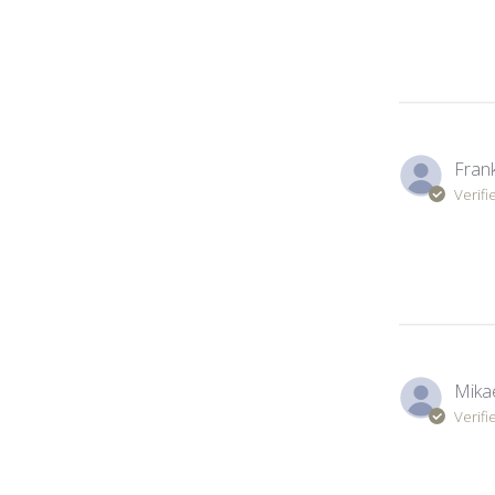
Frank
Verifi
Mikae
Verifi