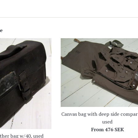
ke
Canvas bag with deep side compa
used
From
476 SEK
her bag w/40, used