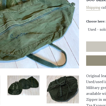
price
Shipping
cal
Choose here:
Original le
Used/used i
Military gr
available w
Zipper in m
Tre Kronor