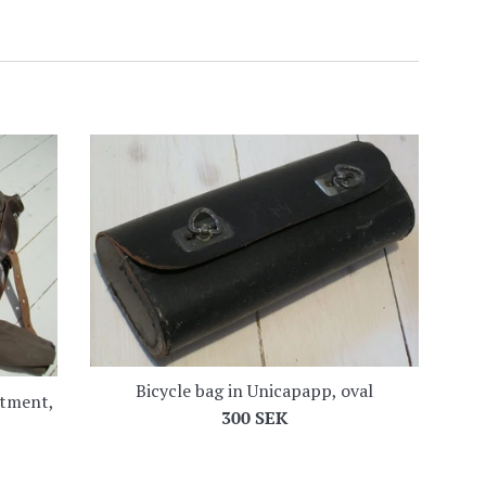
Bicycle bag in Unicapapp, oval
rtment,
Regular
300 SEK
price