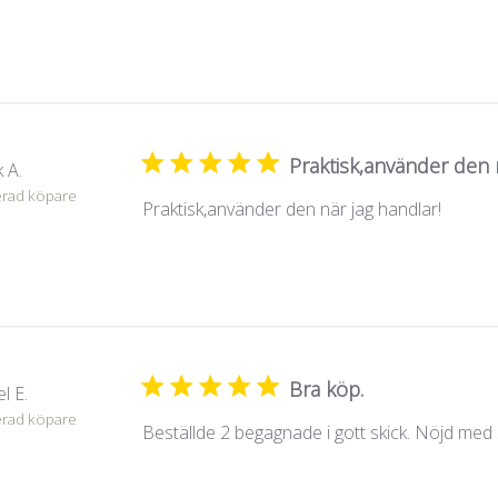
Praktisk,använder den n
 A.
erad köpare
Praktisk,använder den när jag handlar!
Bra köp.
l E.
erad köpare
Beställde 2 begagnade i gott skick. Nöjd med 