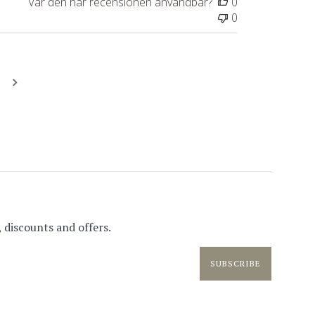
Var den här recensionen användbar?
0
0
 discounts and offers.
SUBSCRIBE