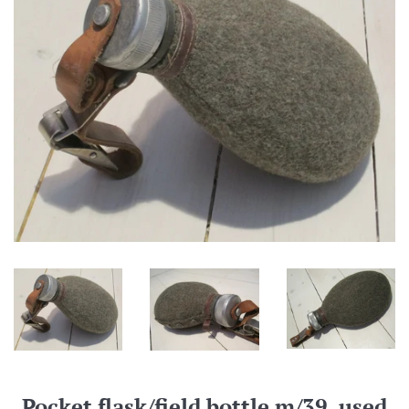
Pocket flask/field bottle m/39, used