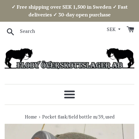
Skip
✓ Free shipping over SEK 1,500 in Sweden ✓ Fast
to
deliveries ✓ 30-day open purchase
content
Search
Menu
›
Home
Pocket flask/field bottle m/39, used