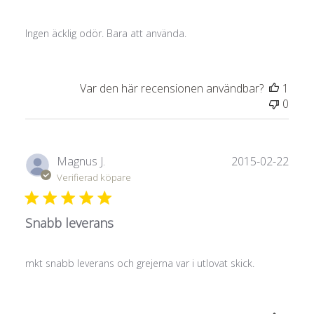
Ingen äcklig odör. Bara att använda.
Var den här recensionen användbar?
1
0
Publ
Magnus J.
2015-02-22
Verifierad köpare
Snabb leverans
mkt snabb leverans och grejerna var i utlovat skick.