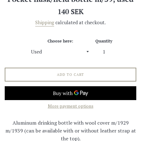
Regular
140 SEK
price
Shipping
calculated at checkout.
Choose here:
Quantity
ADD TO CART
More payment options
Aluminum drinking bottle with wool cover m/1929
m/1939 (can be available with or without leather strap at
the top).