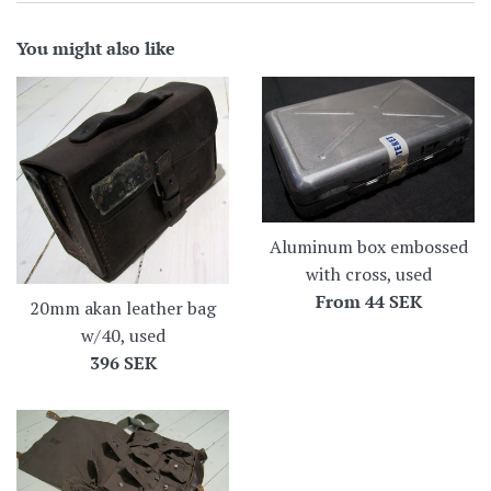
You might also like
Aluminum box embossed
with cross, used
From
44 SEK
20mm akan leather bag
w/40, used
Regular
396 SEK
price