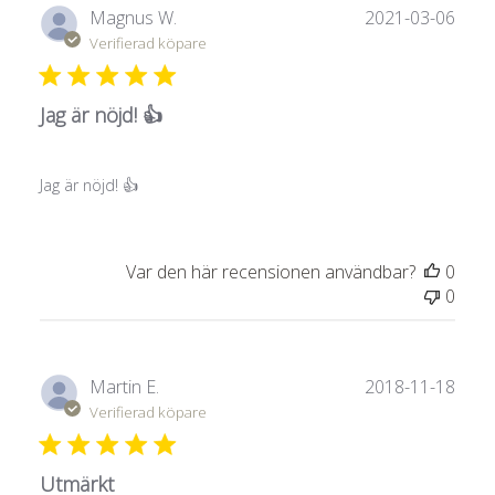
Publ
Magnus W.
2021-03-06
Verifierad köpare
Jag är nöjd! 👍
Jag är nöjd! 👍
Var den här recensionen användbar?
0
0
Publ
Martin E.
2018-11-18
Verifierad köpare
Utmärkt