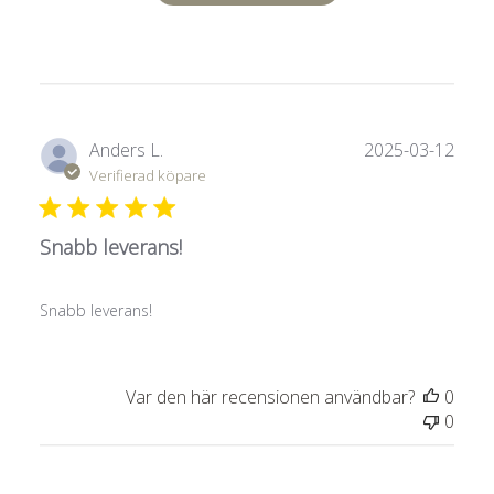
Publ
Anders L.
2025-03-12
Verifierad köpare
Snabb leverans!
Snabb leverans!
Var den här recensionen användbar?
0
0