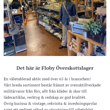
Det här är Floby Överskottslager
En väletablerad aktör med över 65 år i branschen!
Vårt breda sortiment består främst av svensktillverkade
militärvaror från förr, allt från kläder & skor till
läderartiklar, verktyg & redskap av god kvalitét.
Övrig kuriosa & vintage, rekvisita & inredningsprylar
samt ett gediget utbud av utrustning till arbetshäst.