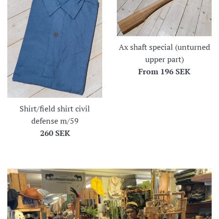
Ax shaft special (unturned
upper part)
From
196 SEK
Shirt/field shirt civil
defense m/59
Regular
260 SEK
price