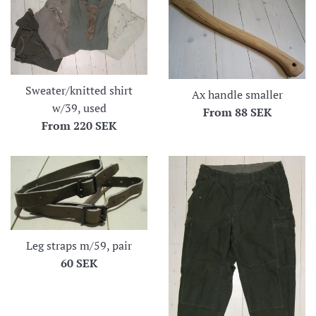
Sweater/knitted shirt
Ax handle smaller
w/39, used
From
88 SEK
From
220 SEK
Leg straps m/59, pair
Regular
60 SEK
price