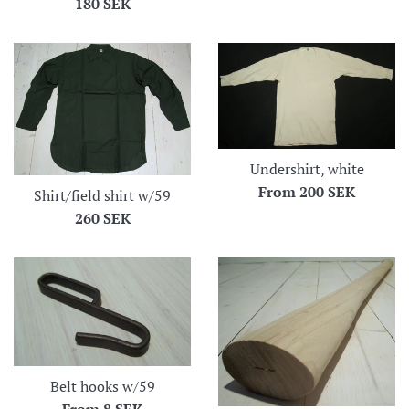
Regular
180 SEK
price
Undershirt, white
From
200 SEK
Shirt/field shirt w/59
Regular
260 SEK
price
Belt hooks w/59