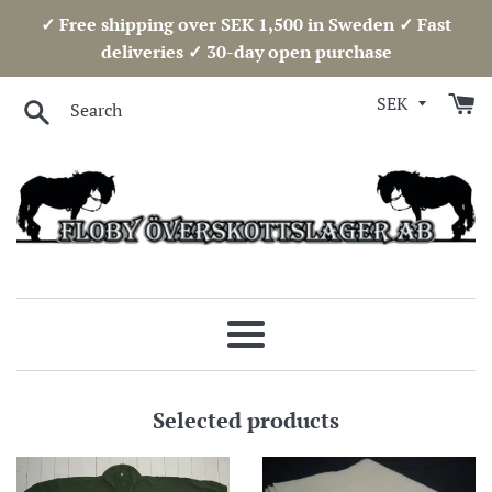
Skip
✓ Free shipping over SEK 1,500 in Sweden ✓ Fast
to
deliveries ✓ 30-day open purchase
content
Search
Floby
Överskottslager
Menu
AB
Selected products