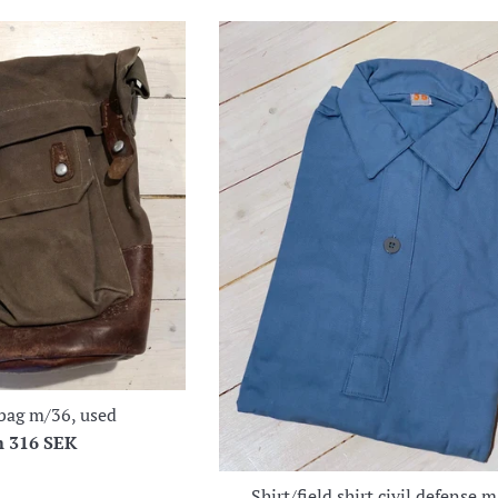
bag m/36, used
m
316 SEK
Shirt/field shirt civil defense 