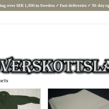
ing over SEK 1,500 in Sweden ✓ Fast deliveries ✓ 30-day 
ucts