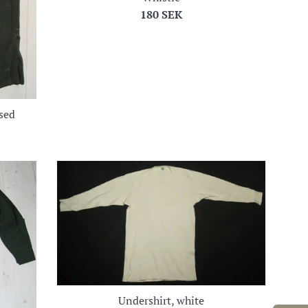
Regular
180 SEK
price
used
Undershirt, white