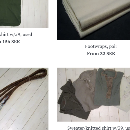
 shirt w/59, used
m
156 SEK
Footwraps, pair
From
32 SEK
Sweater/knitted shirt w/39, u