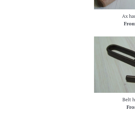
Ax ha
Fro
Belt 
Fr