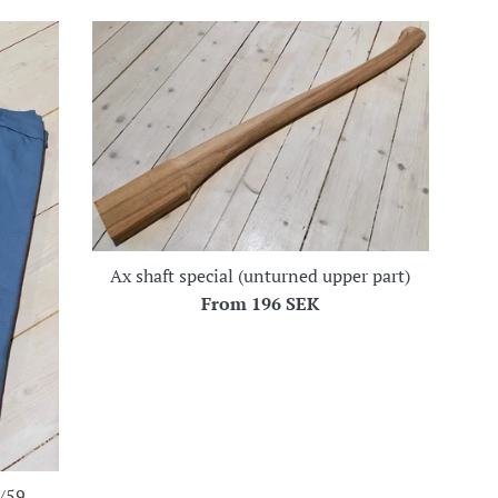
Ax shaft special (unturned upper part)
From
196 SEK
m/59