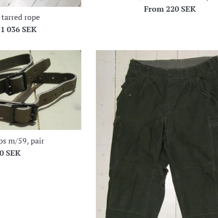
From
220 SEK
 tarred rope
m
1 036 SEK
ps m/59, pair
egular
0 SEK
rice