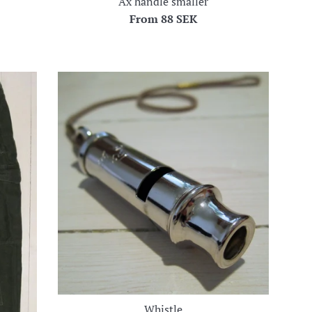
Ax handle smaller
From
88 SEK
Whistle