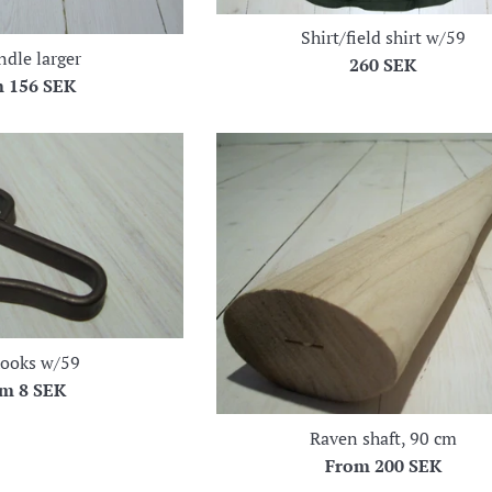
Shirt/field shirt w/59
ndle larger
Regular
260 SEK
m
156 SEK
price
hooks w/59
om
8 SEK
Raven shaft, 90 cm
From
200 SEK