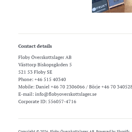
Contact details
Floby Överskottslager AB
Västtorp Biskopsgården 5
521 53 Floby SE
Phone: +46 515 40340
Mobile: Daniel +46 70 2306066 / Börje +46 70 34052
E-mail: info@flobyoverskottslager.se
Corporate ID: 556057-4716
Copyright © 2026,
Floby Överskottslager AB
. Powered by Shopify