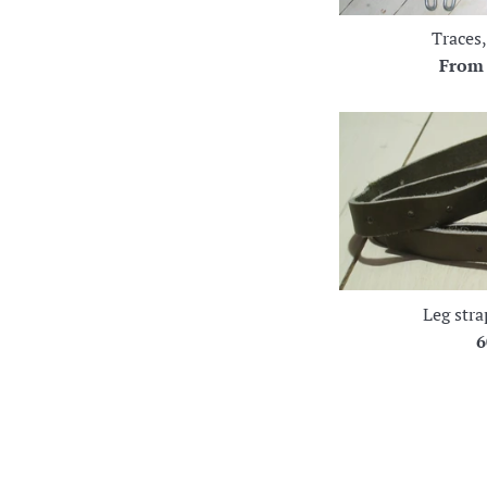
Traces,
Fro
Leg stra
R
6
p