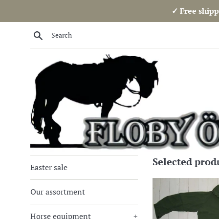
Skip
✓ Free shipp
to
content
Search
Floby
Selected prod
Easter sale
Överskottslager
Our assortment
AB
Horse equipment
+