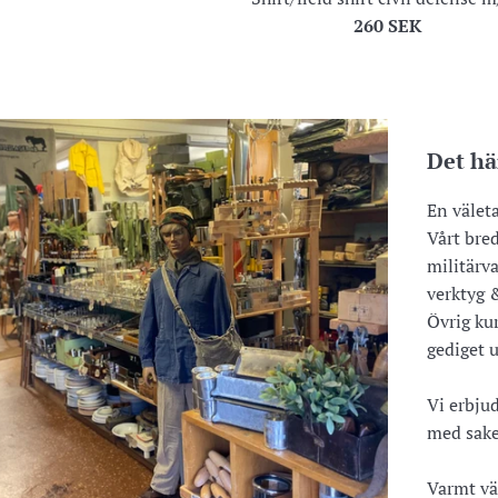
Regular
260 SEK
price
Det hä
En välet
Vårt bre
militärva
verktyg &
Övrig ku
gediget u
Vi erbjud
med sake
Varmt vä