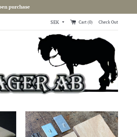
open purchase
Cart (
0
)
Check Out